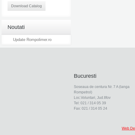
Download Catalog
Noutati
Update Rompolimer.ro
Bucuresti
Soseaua de centura Nr. 7 A (langa
Rompetrol)
Loc.Voluntari, Jud.Ilfov
Tel: 021 / 314 05 39
Fax: 021 / 314 05 24
Web De