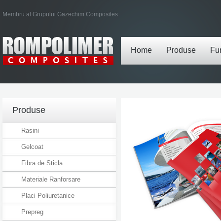
Membru al Grupului Gazechim Composites
Home
Produse
Fur
Produse
Rasini
Gelcoat
Fibra de Sticla
Materiale Ranforsare
Placi Poliuretanice
Prepreg